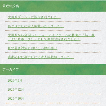
最近の投稿
大田原ブランドに認定されました。
あぐりナビに求人掲載いたしました。
大田原から全国へ！ ティーアイファームの豚肉が『与一豚
（よいちポーク）』として商標登録されました！
夏の暑さ対策とおいしい豚肉作り
農家のお仕事ナビにて求人掲載致しました。
アーカイブ
2026年3月
2025年12月
2025年10月